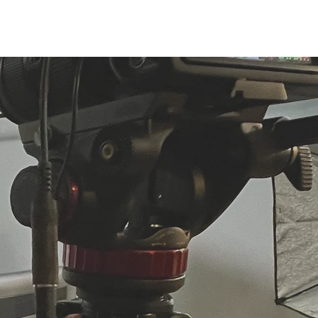
s
Donar
More