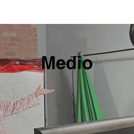
io
Quiénes Somos
A Quién Servimos
Nos Ofrecemo
Medio